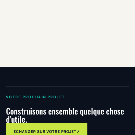
Application de gestion des interventions conçue
pour coordonner les équipes terrain.
ANGULARJS
LARAVEL
UI / UX DESIGN
VOTRE PROCHAIN PROJET
Construisons ensemble quelque chose
d’utile.
ÉCHANGER SUR VOTRE PROJET
↗